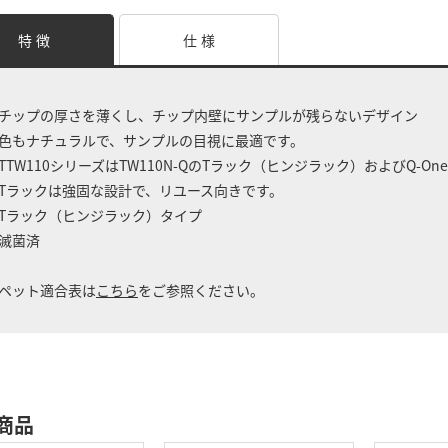
特 徴
仕 様
チップの厚さを薄くし、チップ内壁にサンプルが残らないデザイン
色もナチュラルで、サンプルの目視に最適です。
TTW110シリーズはTW110N-QのTラック（ヒンジラック）およびQ-One
Tラックは強固な設計で、リユース向きです。
Tラック（ヒンジラック）タイプ
滅菌済
ペット適合表は
こちら
をご参照ください。
商品