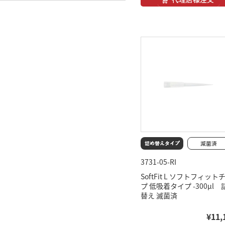
3731-05-RI
SoftFit L ソフトフィット
プ 低吸着タイプ -300μl 
替え 滅菌済
¥11,