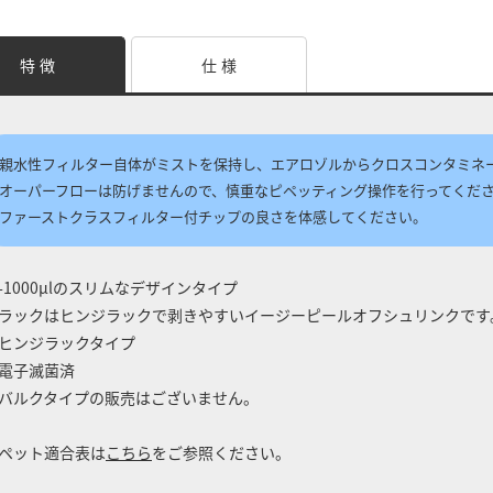
特 徴
仕 様
親水性フィルター自体がミストを保持し、エアロゾルからクロスコンタミネ
オーパーフローは防げませんので、慎重なピペッティング操作を行ってくだ
ファーストクラスフィルター付チップの良さを体感してください。
-1000μlのスリムなデザインタイプ
ラックはヒンジラックで剥きやすいイージーピールオフシュリンクです
ヒンジラックタイプ
電子滅菌済
バルクタイプの販売はございません。
ペット適合表は
こちら
をご参照ください。