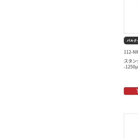
112-NX
スタン
-125