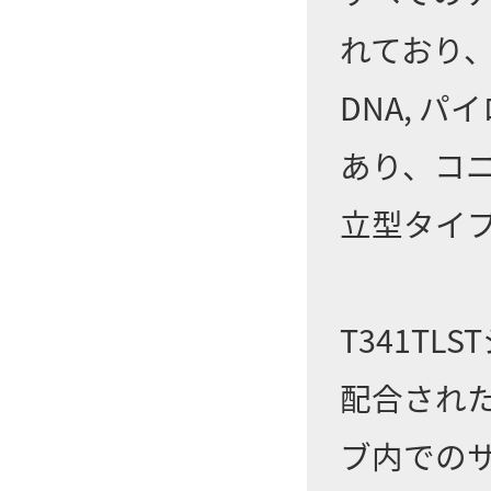
れており、肉
DNA, パ
あり、コニ
立型タイプ
T341T
配合され
ブ内での