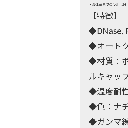
・液体窒素での使用は避
【特徴】
◆DNase, R
◆オート
◆材質：
ルキャッ
◆温度耐性：
◆色：ナ
◆ガンマ