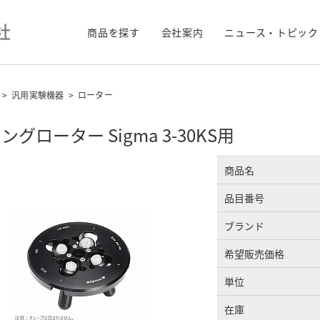
商品を探す
会社案内
ニュース・トピック
>
汎用実験機器
>
ローター
ングローター Sigma 3-30KS用
商品名
品目番号
ブランド
希望販売価格
単位
在庫