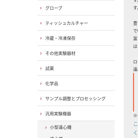
す
グローブ
ティッシュカルチャー
豊
で
冷蔵・冷凍保存
富
は
その他実験器材
ロ
試薬
遠
化学品
サンプル調整とプロセッシング
汎用実験機器
※
こ
小型遠心機
く