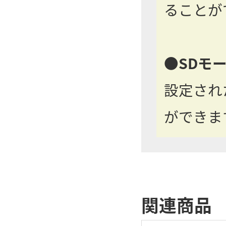
ることが
●SDモ
設定され
ができま
関連商品