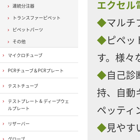
エクセル
連続分注器
トランスファーピペット
◆
マルチ
ピペットパーツ
◆
ピペッ
その他
す。様々
マイクロチューブ
PCRチューブ＆PCRプレート
◆
自己診
テストチューブ
持、自動
テストプレート & ディープウェ
ペッティ
ルプレート
◆
見やす
リザーバー
グローブ