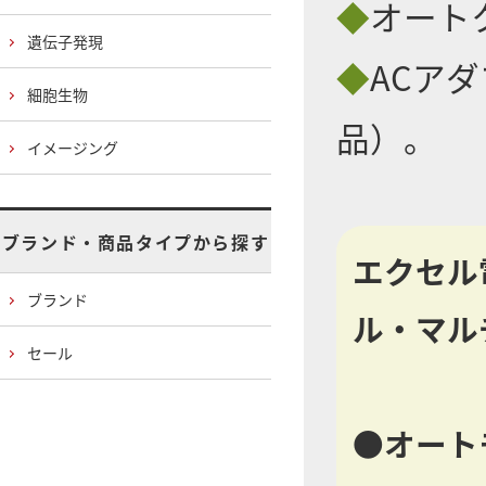
◆
オート
遺伝子発現
◆
ACア
細胞生物
品）。
イメージング
ブランド・商品タイプから探す
エクセル
ブランド
ル・マル
セール
●オート