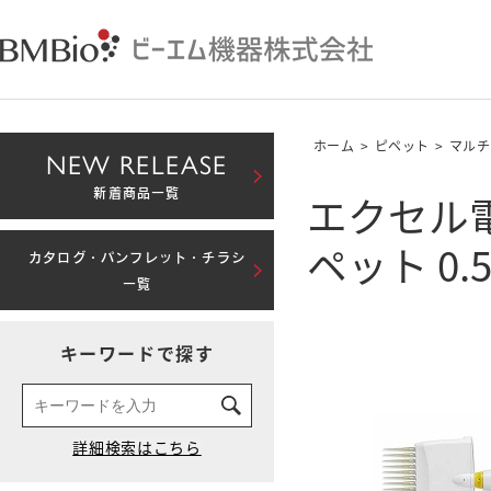
ホーム
>
ピペット
>
マルチ
NEW RELEASE
エクセル電
新着商品一覧
ペット 0.5
カタログ・パンフレット・チラシ
一覧
キーワードで探す