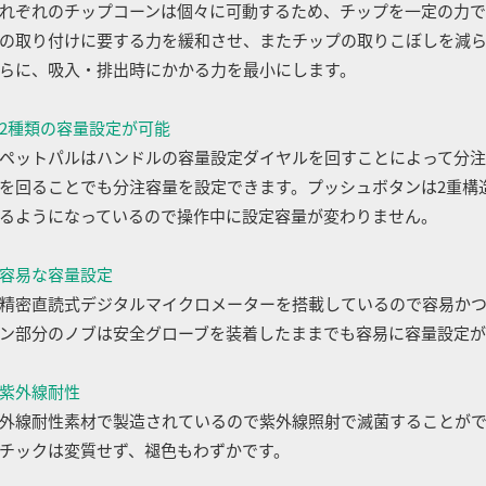
れぞれのチップコーンは個々に可動するため、チップを一定の力で
の取り付けに要する力を緩和させ、またチップの取りこぼしを減
らに、吸入・排出時にかかる力を最小にします。
2種類の容量設定が可能
ペットパルはハンドルの容量設定ダイヤルを回すことによって分注
を回ることでも分注容量を設定できます。プッシュボタンは2重構
るようになっているので操作中に設定容量が変わりません。
容易な容量設定
精密直読式デジタルマイクロメーターを搭載しているので容易か
ン部分のノブは安全グローブを装着したままでも容易に容量設定が
紫外線耐性
外線耐性素材で製造されているので紫外線照射で滅菌することがで
チックは変質せず、褪色もわずかです。