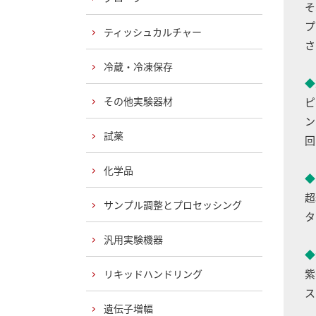
そ
プ
ティッシュカルチャー
さ
冷蔵・冷凍保存
◆
その他実験器材
ピ
ン
試薬
回
化学品
◆
超
サンプル調整とプロセッシング
タ
汎用実験機器
◆
紫
リキッドハンドリング
ス
遺伝子増幅