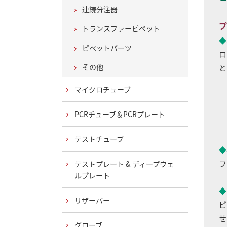
連続分注器
プ
トランスファーピペット
◆
ピペットパーツ
ロ
その他
と
マイクロチューブ
PCRチューブ＆PCRプレート
テストチューブ
◆
フ
テストプレート & ディープウェ
ルプレート
◆
リザーバー
ピ
せ
グローブ