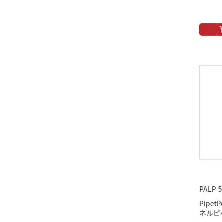
PALP-
Pipe
ネルピペ