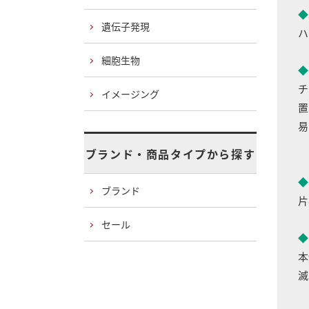
◆
遺伝子発現
ハ
細胞生物
◆
チ
イメージング
置
易
ブランド・商品タイプから探す
◆
ブランド
片
セール
◆
本
滅