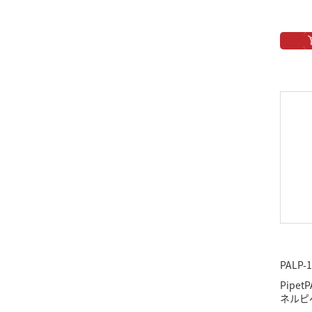
PALP-
Pipe
ネルピペ