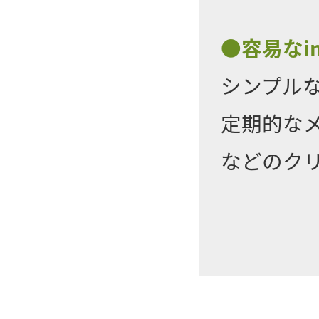
●容易なi
シンプル
定期的な
などのク