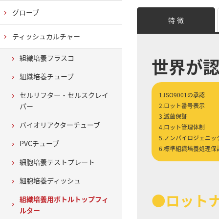
グローブ
特 徴
ティッシュカルチャー
組織培養フラスコ
世界が
組織培養チューブ
セルリフター・セルスクレイ
1.ISO9001の承認
パー
2.ロット番号表示
3.滅菌保証
バイオリアクターチューブ
4.ロット管理体制
5.ノンパイロジェニッ
PVCチューブ
6.標準組織培養処理保
細胞培養テストプレート
細胞培養ディッシュ
●ロット
組織培養用ボトルトップフィ
ルター