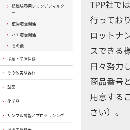
TPP社
組織培養用シリンジフィルタ
ー
行ってお
植物培養関連
ロットナ
ハエ培養関連
その他
スできる
冷蔵・冷凍保存
日々努力
その他実験器材
商品番号
試薬
用意する
化学品
さい）。
サンプル調整とプロセッシング
汎用実験機器