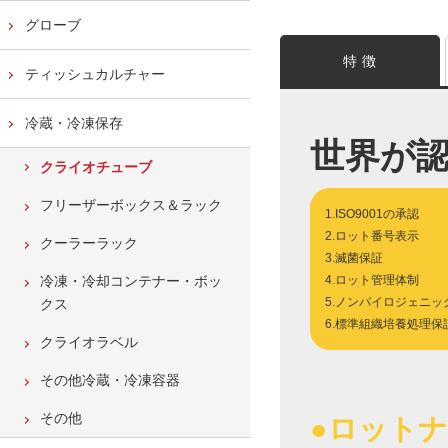
グローブ
特 徴
ティッシュカルチャー
冷蔵・冷凍保存
世界が
クライオチューブ
フリーザーボックス＆ラック
1.ISO9001の承認
2.ロット番号表示
クーラーラック
3.滅菌保証
冷凍・冷却コンテナー・ボッ
4.ロット管理体制
5.ノンパイロジェニッ
クス
6.標準組織培養処理保
クライオラベル
その他冷蔵・冷凍容器
その他
●ロット