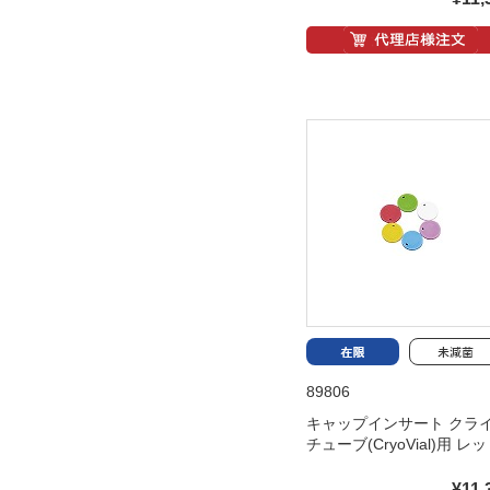
89806
キャップインサート クラ
チューブ(CryoVial)用 レ
¥11,