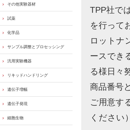
その他実験器材
TPP社
試薬
を行って
化学品
ロットナ
サンプル調整とプロセッシング
ースでき
汎用実験機器
る様日々
リキッドハンドリング
商品番号
遺伝子増幅
ご用意す
遺伝子発現
ください
細胞生物