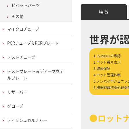
ピペットパーツ
特 徴
その他
マイクロチューブ
世界が
PCRチューブ＆PCRプレート
1.ISO9001の承認
テストチューブ
2.ロット番号表示
3.滅菌保証
テストプレート & ディープウェ
4.ロット管理体制
ルプレート
5.ノンパイロジェニッ
6.標準組織培養処理保
リザーバー
グローブ
●ロット
ティッシュカルチャー