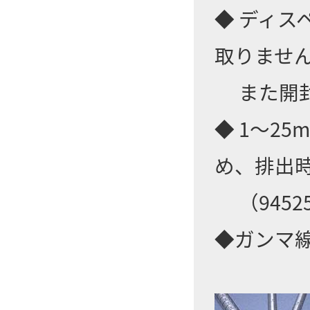
◆ ディ
取りませ
また開封
◆ 1～2
め、排出
（94525
◆ガンマ