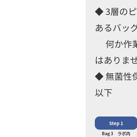
◆ 3層
あるバッ
何か作業
はありま
◆ 無菌性保証水
以下
Step 1
Bag 3 ラボ内