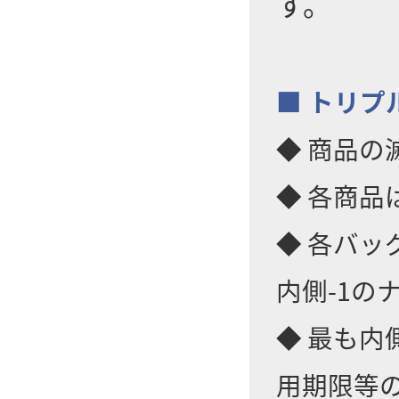
す。
■ トリプ
◆ 商品
◆ 各商
◆ 各バッ
内側-1の
◆ 最も内
用期限等