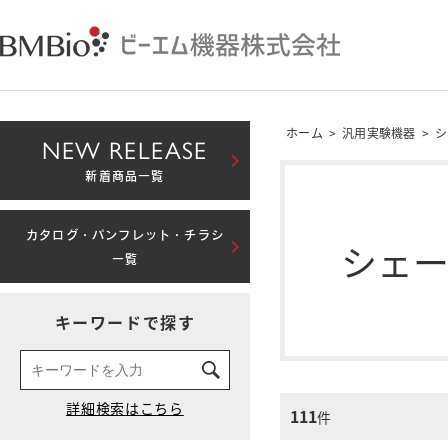
ホーム
>
汎用実験機器
>
シ
NEW RELEASE
新着商品一覧
カタログ・パンフレット・チラシ
シェ
一覧
キーワードで探す
111
件