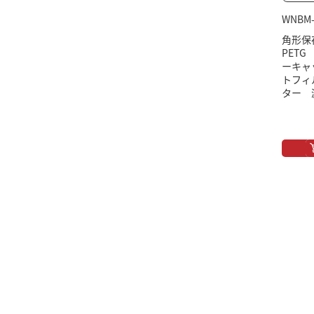
WNBM-
角形保
PET
ーキャ
トフィ
ター 