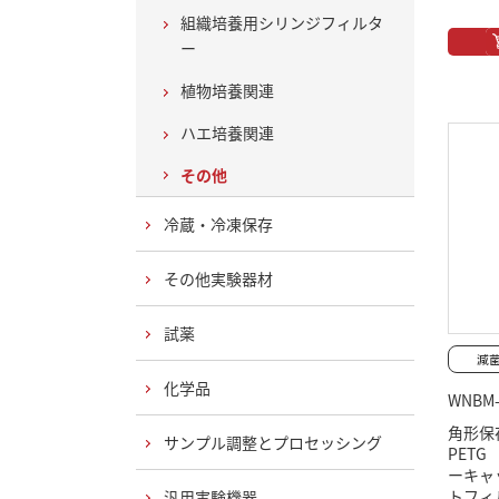
組織培養用シリンジフィルタ
ー
植物培養関連
ハエ培養関連
その他
冷蔵・冷凍保存
その他実験器材
試薬
化学品
WNBM-
角形保
サンプル調整とプロセッシング
PET
ーキャ
トフィ
汎用実験機器