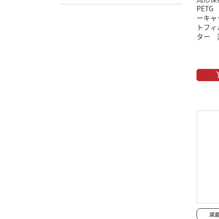
PET
ーキャ
トフィ
ター 