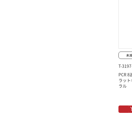
T-3197
PCR
ラットキ
ラル