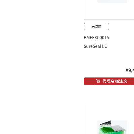
BMEEXC0015
SureSeal LC
¥9,