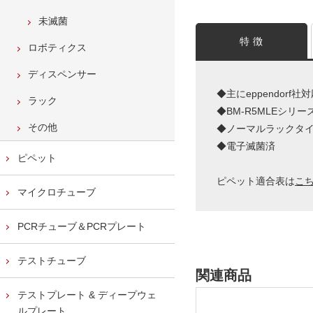
未滅菌
特 徴
ロボティクス
ディスペンサー
◆主にeppendorf
ラック
◆BM-R5MLEシ
その他
◆ノーマルラックタ
◆電子滅菌済
ピペット
ピペット適合表は
こ
マイクロチューブ
PCRチューブ＆PCRプレート
テストチューブ
関連商品
テストプレート & ディープウェ
ルプレート