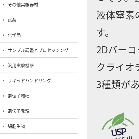
その他実験器材
液体窒素
試薬
す。
化学品
2Dバー
サンプル調整とプロセッシング
クライオ
汎用実験機器
3種類が
リキッドハンドリング
遺伝子増幅
遺伝子発現
細胞生物