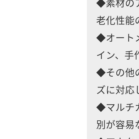
◆素材の
老化性能
◆オート
イン、手
◆その他の
ズに対応
◆マルチ
別が容易