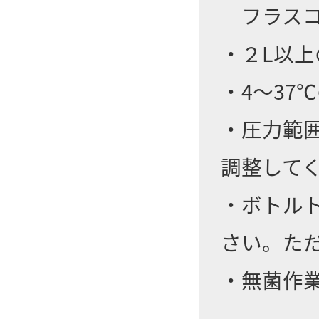
フラスコ
・２L以
・4～37
・圧力範囲
調整して
・ボトル
さい。た
・無菌作