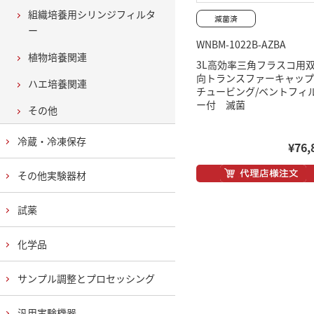
組織培養用シリンジフィルタ
ー
WNBM-1022B-AZBA
植物培養関連
3L高効率三角フラスコ用
向トランスファーキャッ
ハエ培養関連
チュービング/ベントフィ
ー付 滅菌
その他
冷蔵・冷凍保存
¥76,
その他実験器材
試薬
化学品
サンプル調整とプロセッシング
汎用実験機器