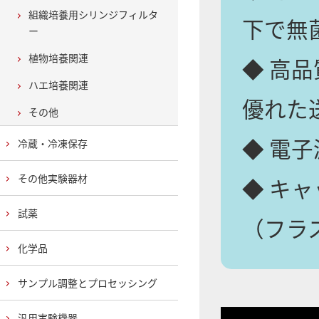
組織培養用シリンジフィルタ
下で無
ー
植物培養関連
◆ 高
ハエ培養関連
優れた
その他
◆ 電
冷蔵・冷凍保存
その他実験器材
◆ キ
試薬
（フラ
化学品
サンプル調整とプロセッシング
汎用実験機器