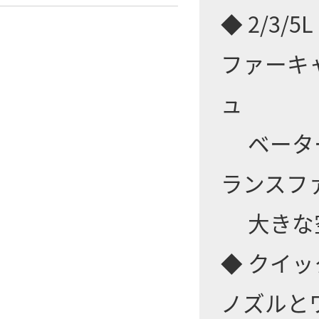
◆ 2/3
ファーキ
ュ
ベーター
ランスフ
大きな空
◆ クイ
ノズルと