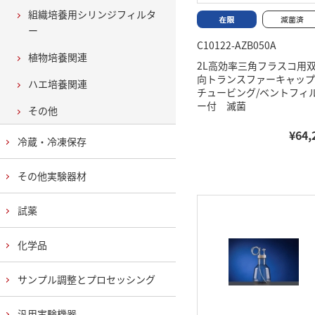
組織培養用シリンジフィルタ
ー
C10122-AZB050A
植物培養関連
2L高効率三角フラスコ用
向トランスファーキャッ
ハエ培養関連
チュービング/ベントフィ
ー付 滅菌
その他
¥64,
冷蔵・冷凍保存
その他実験器材
試薬
化学品
サンプル調整とプロセッシング
汎用実験機器