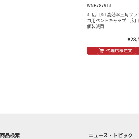
WNB787913
3L広口/5L高効率三角フラ
コ用ベントキャップ 広
個装滅菌
¥28,
商品検索
ニュース・トピック