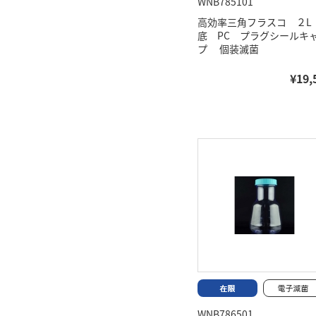
WNB785101
高効率三角フラスコ ２L
底 PC プラグシールキ
プ 個装滅菌
¥19,
WNB786501