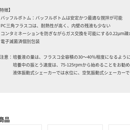
特徴】
 バッフルボトム：バッフルボトムは安定かつ最適な撹拌が可能
 PC三角フラスコは、耐熱性が高く、内壁の残液も少ない
 コンタミネーションを防ぎながらガス交換を可能にする0.22μm
 電子滅菌済個別包装
注意：培養液の量は、フラスコ全容積の30～40％程度になるよう
養中の振とう速度は、75-125rpmから始めることをお勧め
液体振動式シェーカーでは水位に、空気振動式シェーカーでは
商品