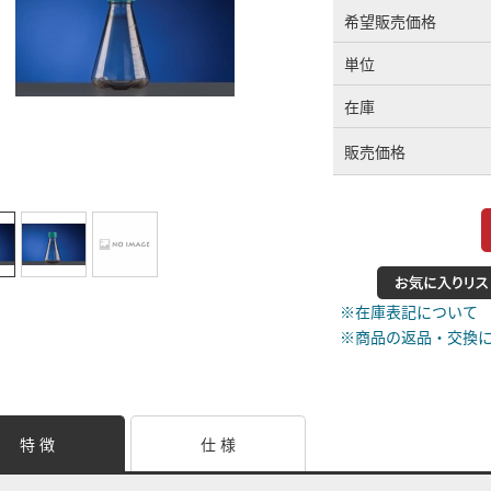
希望販売価格
単位
在庫
販売価格
※在庫表記について
※商品の返品・交換
特 徴
仕 様