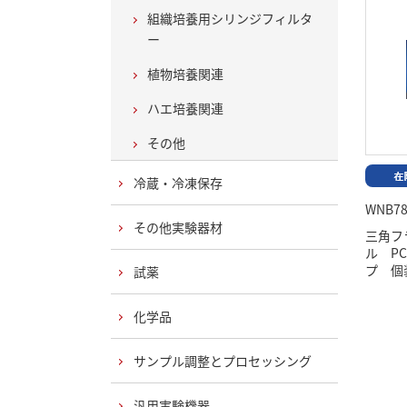
組織培養用シリンジフィルタ
ー
植物培養関連
ハエ培養関連
その他
冷蔵・冷凍保存
WNB78
その他実験器材
三角フラ
ル P
プ 個
試薬
化学品
サンプル調整とプロセッシング
汎用実験機器