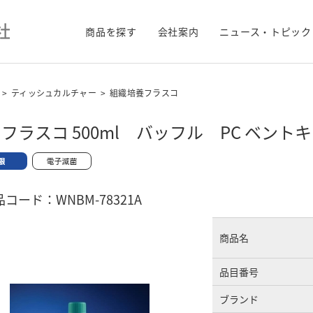
商品を探す
会社案内
ニュース・トピック
>
ティッシュカルチャー
>
組織培養フラスコ
フラスコ 500ml バッフル PC ベン
コード：WNBM-78321A
商品名
品目番号
ブランド