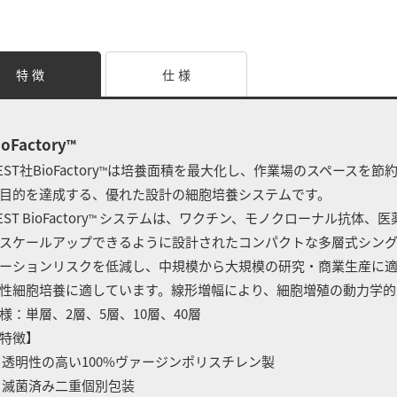
特 徴
仕 様
ioFactory
™
EST社BioFactory
は培養面積を最大化し、作業場のスペースを節
™
目的を達成する、優れた設計の細胞培養システムです。
ST BioFactory
システムは、ワクチン、モノクローナル抗体、医
™
スケールアップできるように設計されたコンパクトな多層式シング
ーションリスクを低減し、中規模から大規模の研究・商業生産に
性細胞培養に適しています。線形増幅により、細胞増殖の動力学的
様：単層、2層、5層、10層、40層
特徴】
 透明性の高い100%ヴァージンポリスチレン製
 滅菌済み二重個別包装