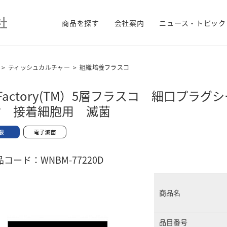
商品を探す
会社案内
ニュース・トピック
>
ティッシュカルチャー
>
組織培養フラスコ
oFactory(TM）5層フラスコ 細口プ
付 接着細胞用 滅菌
コード：WNBM-77220D
商品名
品目番号