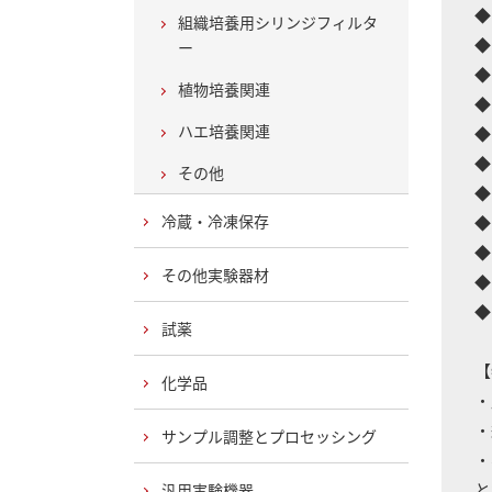
◆
組織培養用シリンジフィルタ
◆
ー
◆
植物培養関連
◆
ハエ培養関連
◆
◆
その他
◆
冷蔵・冷凍保存
◆
◆
その他実験器材
◆
◆
試薬
【
化学品
・
・
サンプル調整とプロセッシング
・
と
汎用実験機器