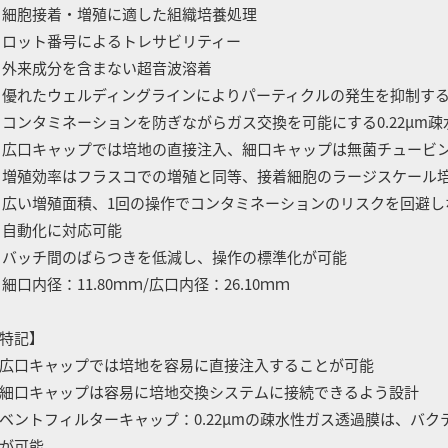
 細胞接着・増殖に適した組織培養処理
 ロット番号によるトレサビリティー
 外来成分を含まない超音波溶着
 優れたウェルディングラインによりパーティクルの発生を抑制するととも
 コンタミネーションを防ぎながらガス交換を可能にする0.22μm
 広口キャップでは培地の直接注入、細口キャップは無菌チュービ
 増殖効率はフラスコでの増殖と同等、接着細胞のラージスケール
 広い増殖面積、1回の操作でコンタミネーションのリスクを回避
 自動化に対応可能
 バッチ間のばらつきを低減し、操作の標準化が可能
 細口内径：11.80ｍｍ/広口内径：26.10ｍｍ
特記】
広口キャップでは培地を容易に直接注入することが可能
細口キャップは容易に培地交換システムに接続できるよう設計
ベントフィルターキャップ：0.22μmの疎水性ガス透過膜は、バ
が可能