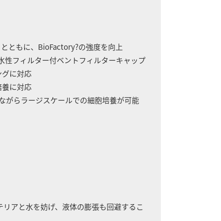
に、BioFactory?の強度を向上
疎水性フィルター付ベントフィルターキャップ
ングに対応
培養に対応
しながらラージスケールでの細胞培養が可能
クテリアと水を妨げ、液体の膨張も回避するこ