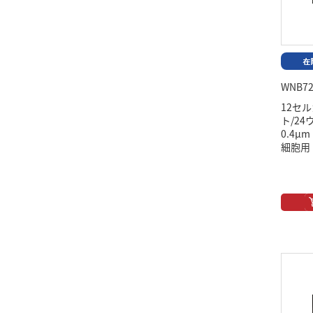
WNB72
12セ
ト/2
0.4
細胞用