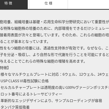
特 徴
仕 様
胞培養、組織培養は基礎・応用生命科学分野研究において重要性が
る特殊な細胞株の培養のために、内部環境をできるだけシミュレ
接着用表面が次々と登場しています。そのため、これらの細胞の
ることが基本となっています。
性をもつ細胞の培養には、透過性支持体が有効です。なぜなら、こ
子を分泌・吸収し、より自然な形で代謝を行うことを可能にする
与えることでこれらの特殊な細胞の増殖を高めます。
特徴】
 様々なマルチウェルプレートに対応：6ウェル、12ウェル、24ウェ
 USP CLASS VI毒性試験に合格
 セルカルチャープレートは透明度の高い100%ヴァージンポリスチ
 ロット番号によるトレーサビリティー
 革新的なエッジデザインにより、サンプルローディングが容易
 タンパク質低吸着