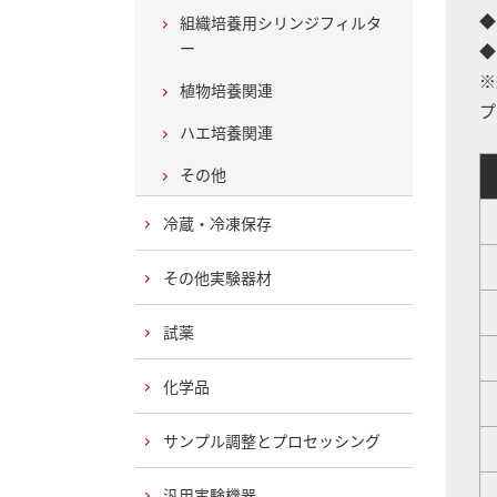
◆
組織培養用シリンジフィルタ
ー
◆
※
植物培養関連
プ
ハエ培養関連
その他
A
冷蔵・冷凍保存
その他実験器材
試薬
化学品
サンプル調整とプロセッシング
汎用実験機器