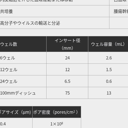
共培養
腫瘍幹
高分子やウイルスの輸送と分泌
インサート径
ウェル数
ウェル容量（mL）
（mm）
6ウェル
24
2.6
12ウェル
12
1.5
24ウェル
6.5
0.6
00mmディッシュ
75
13
ポアサイズ（μm)
ポア密度（pores/cm
）
2
.4
1×10
8