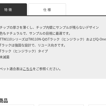
特 徴
仕 様
チップの厚さを薄くし、チップ内壁にサンプルが残らないデザイン
色もナチュラルで、サンプルの目視に最適です。
TTW110シリーズはTW110N-QのTラック（ヒンジラック）およびQ-One
Tラックは強固な設計で、リユース向きです。
Tラック（ヒンジラック）タイプ
未滅菌
ペット適合表は
こちら
をご参照ください。
商品