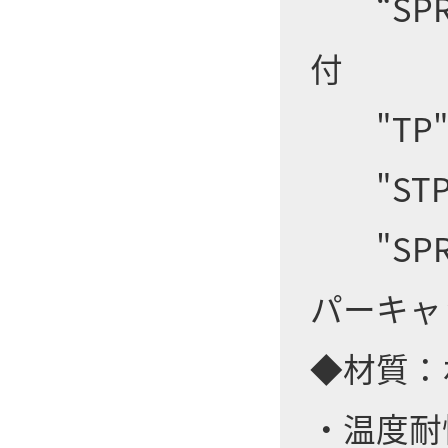
“SPR
付
"TP"
"STP
"SPR
パーキャ
◆材質：
・温度耐性