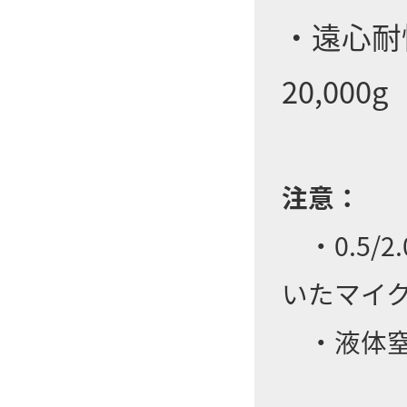
・遠心耐性
20,00
注意：
・0.5/
いたマイ
・液体窒