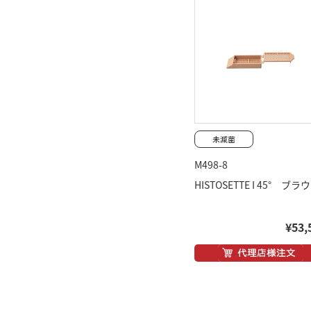
M498-8
HISTOSETTE I 45° ブラ
¥53,