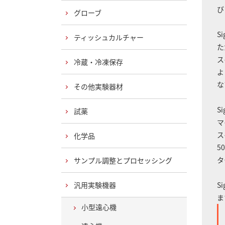
び
グローブ
S
ティッシュカルチャー
た
ス
冷蔵・冷凍保存
よ
な
その他実験器材
S
試薬
マ
ス
化学品
5
タ
サンプル調整とプロセッシング
汎用実験機器
S
ま
小型遠心機