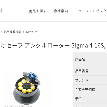
商品を探す
会社案内
ニュース・トピック
>
汎用実験機器
>
ローター
セーフ アングルローター Sigma 4-16S, 4-16
商品名
品目番号
ブランド
希望販売価格
単位