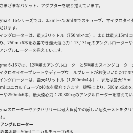
さまざまなバケット、アダプターを取り揃えています。
igma 4-16シリーズでは、0.2ml～750mlまでのチューブ、マイク
だけます。
イングローターは、最大3リットル（750mlx4本）、または最大15ml
り、250mlx6本を収容でき最大遠心力：13,131xgのアングルローターや5
アングルローターを揃えています。
igma 6-16では、12種類のアングルローターと5種類のスイングローターが
イクロタイタープレートやディープウェルプレートがお使いいただけま
イングローターは、最大4リットル（1,000mlx4本）、または最大15m
0ml コニカルチューブx40本を収容できます。機種により、500mlx6本
ーや250mlx6本、最大遠心力：20,300xgのアングルローターを揃えて
igmaのローターやアクセサリーは最大負荷での厳しい耐久テストをク
す。
アングルローター
収容本数：50ml コニカルチューブx8本