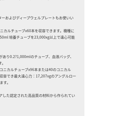
ロタイターおよびディープウェルプレートもお使いい
 コニカルチューブx60本を収容できます。機種に
0ml 培養チューブを23,000xg以上で遠心可能
あり0.2?1,000mlのチューブ、血液バッグ、
す。
l コニカルチューブx96本または40のコニカル
を収容でき最大遠心力：17,207xgのアングルロー
います。
リアした認定された高品質の材料から作られてい