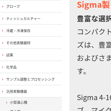
Sigma
グローブ
豊富な選
ティッシュカルチャー
コンパクトな
冷蔵・冷凍保存
ズは、豊
その他実験器材
試薬
およびさ
化学品
す。
サンプル調整とプロセッシング
汎用実験機器
Sigma 
小型遠心機
ブ、マイ