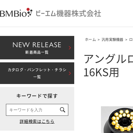
ホーム
>
汎用実験機器
>
ロ
NEW RELEASE
アングルローター
新着商品一覧
16KS用
カタログ・パンフレット・チラシ
一覧
キーワードで探す