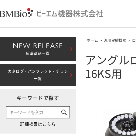
ホーム
>
汎用実験機器
>
ロ
NEW RELEASE
アングルローター
新着商品一覧
16KS用
カタログ・パンフレット・チラシ
一覧
キーワードで探す