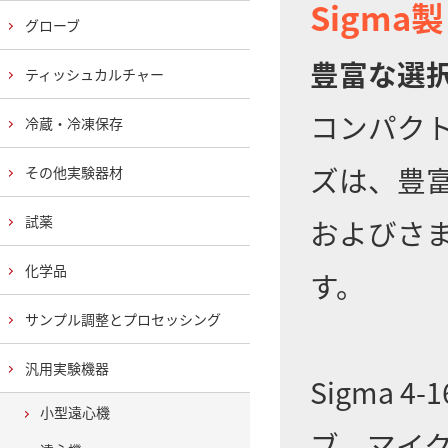
Sigma
グローブ
豊富な選
ティッシュカルチャー
コンパクトな
冷蔵・冷凍保存
ズは、豊
その他実験器材
試薬
およびさ
化学品
す。
サンプル調整とプロセッシング
汎用実験機器
Sigma 
小型遠心機
ブ、マイ