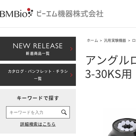
ホーム
>
汎用実験機器
>
ロ
NEW RELEASE
アングルロータ
新着商品一覧
3-30KS用
カタログ・パンフレット・チラシ
一覧
キーワードで探す