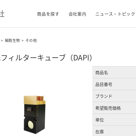
商品を探す
会社案内
ニュース・トピック
>
細胞生物
>
その他
フィルターキューブ（DAPI）
商品名
品目番号
ブランド
希望販売価格
単位
在庫