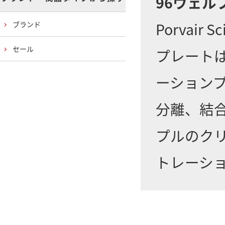
96ウェルプ
Porvair
ブランド
セール
プレート
ーション
分離、結
プルのク
トレーシ