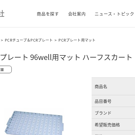
商品を探す
会社案内
ニュース・トピック
>
PCRチューブ＆PCRプレート
>
PCRプレート用マット
Rプレート 96well用マット ハーフスカ
商品名
品目番号
ブランド
希望販売価格