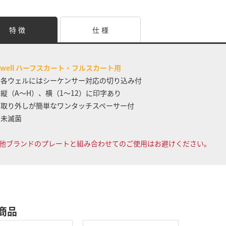
特 徴
仕 様
6well ハーフスカート・フルスカート用
 各ウェルにはシーケンサー対応の切り込み付
 縦（A～H）、横（1～12）に印字あり
 取り外しが簡単なワンタッチスペーサー付
 未滅菌
他ブランドのプレートと組み合わせてのご使用はお避けください。
商品