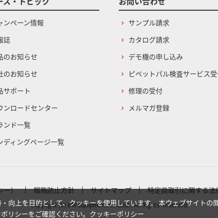
ース・トピック
お問い合わせ
ャンペーン情報
サンプル請求
報誌
カタログ請求
品のお知らせ
デモ機の申し込み
社のお知らせ
ピペットパル検査サービス受
品サポート
修理の受付
ウンロードセンター
メルマガ登録
ランド一覧
ンディングページ一覧
シー）
贈賄防止方針
サイトマップ
特定商取引に関する法
・向上を目的として、クッキーを使用しています。 本ウェブサイトの
Copyright (C) BM Equipment Co.,Ltd. . All Rights Reserved.
ーポリシーをご確認ください。
クッキーポリシー