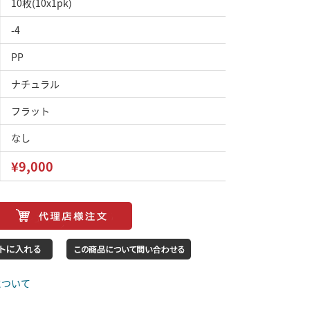
10枚(10x1pk)
-4
PP
ナチュラル
フラット
なし
¥9,000
について