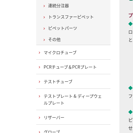
連続分注器
プ
トランスファーピペット
◆
ピペットパーツ
ロ
その他
と
マイクロチューブ
PCRチューブ＆PCRプレート
テストチューブ
◆
フ
テストプレート & ディープウェ
ルプレート
◆
リザーバー
ピ
せ
グローブ