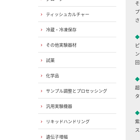
そ
プ
ティッシュカルチャー
さ
冷蔵・冷凍保存
◆
その他実験器材
ピ
ン
試薬
回
化学品
◆
超
サンプル調整とプロセッシング
タ
汎用実験機器
◆
紫
リキッドハンドリング
ス
遺伝子増幅