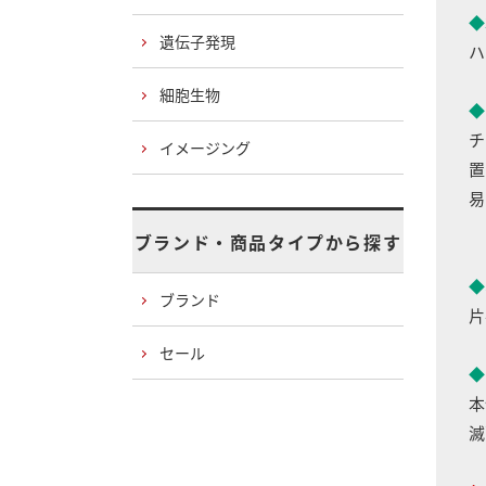
◆
遺伝子発現
ハ
細胞生物
◆
チ
イメージング
置
易
ブランド・商品タイプから探す
◆
ブランド
片
セール
◆
本
滅