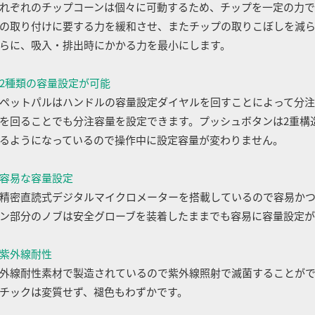
れぞれのチップコーンは個々に可動するため、チップを一定の力で
の取り付けに要する力を緩和させ、またチップの取りこぼしを減
らに、吸入・排出時にかかる力を最小にします。
2種類の容量設定が可能
ペットパルはハンドルの容量設定ダイヤルを回すことによって分注
を回ることでも分注容量を設定できます。プッシュボタンは2重構
るようになっているので操作中に設定容量が変わりません。
容易な容量設定
精密直読式デジタルマイクロメーターを搭載しているので容易か
ン部分のノブは安全グローブを装着したままでも容易に容量設定が
紫外線耐性
外線耐性素材で製造されているので紫外線照射で滅菌することがで
チックは変質せず、褪色もわずかです。