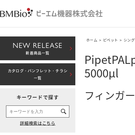
ホーム
>
ピペット
>
シング
NEW RELEASE
PipetP
新着商品一覧
5000μl
カタログ・パンフレット・チラシ
一覧
フィンガー
キーワードで探す