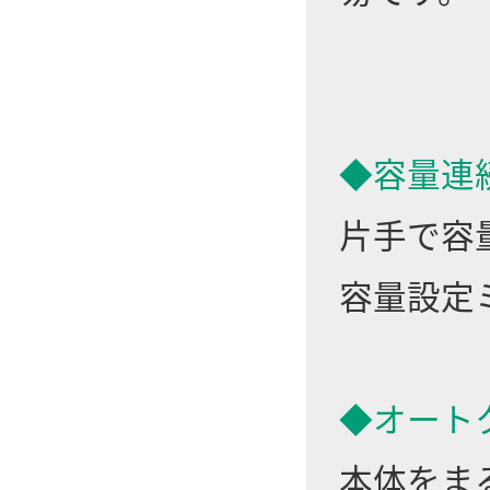
◆容量連
片手で容
容量設定
◆オート
本体をま