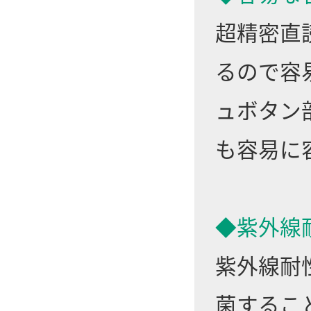
超精密直
るので容
ュボタン
も容易に
◆紫外線
紫外線耐
菌するこ