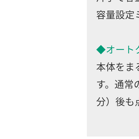
容量設定
◆オート
本体をま
す。通常の
分）後も