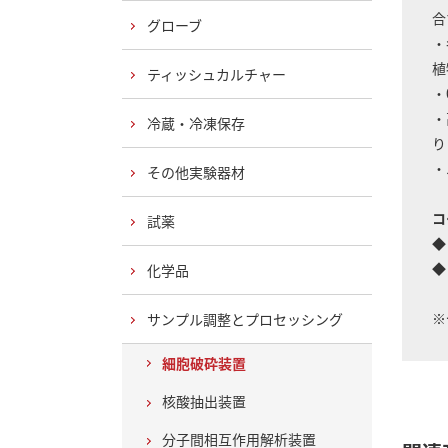
合
グローブ
・
植
ティッシュカルチャー
・
・
冷蔵・冷凍保存
り
・
その他実験器材
コ
試薬
◆
◆
化学品
※
サンプル調整とプロセッシング
細胞破砕装置
核酸抽出装置
分子間相互作用解析装置