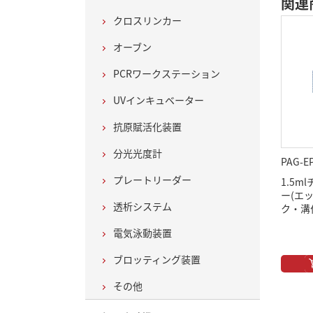
関連
クロスリンカー
オーブン
PCRワークステーション
UVインキュベーター
抗原賦活化装置
分光光度計
PAG-E
プレートリーダー
1.5
ー(エ
透析システム
ク・溝
電気泳動装置
ブロッティング装置
その他