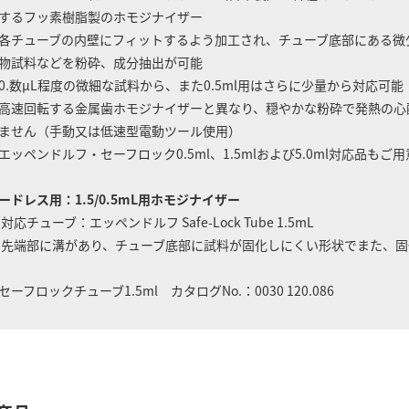
するフッ素樹脂製のホモジナイザー
各チューブの内壁にフィットするよう加工され、チューブ底部にある微
物試料などを粉砕、成分抽出が可能
0.数μL程度の微細な試料から、また0.5ml用はさらに少量から対応可能
高速回転する金属歯ホモジナイザーと異なり、穏やかな粉砕で発熱の心
ません（手動又は低速型電動ツール使用）
エッペンドルフ・セーフロック0.5ml、1.5mlおよび5.0ml対応品もご用
ードレス用：1.5/0.5mL用ホモジナイザー
 対応チューブ：エッペンドルフ Safe-Lock Tube 1.5mL
 先端部に溝があり、チューブ底部に試料が固化しにくい形状でまた、
セーフロックチューブ1.5ml カタログNo.：0030 120.086