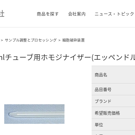
商品を探す
会社案内
ニュース・トピック
>
サンプル調整とプロセッシング
>
細胞破砕装置
5mlチューブ用ホモジナイザー(エッペンド
商品名
品目番号
ブランド
希望販売価格
単位