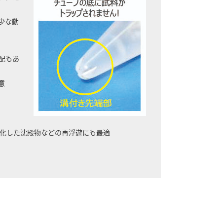
少な動
配もあ
意
固化した沈殿物などの再浮遊にも最適