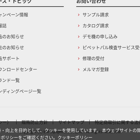
ース・トピック
お問い合わせ
ャンペーン情報
サンプル請求
報誌
カタログ請求
品のお知らせ
デモ機の申し込み
社のお知らせ
ピペットパル検査サービス受
品サポート
修理の受付
ウンロードセンター
メルマガ登録
ランド一覧
ンディングページ一覧
シー）
贈賄防止方針
サイトマップ
特定商取引に関する法
・向上を目的として、クッキーを使用しています。 本ウェブサイトの
Copyright (C) BM Equipment Co.,Ltd. . All Rights Reserved.
ーポリシーをご確認ください。
クッキーポリシー