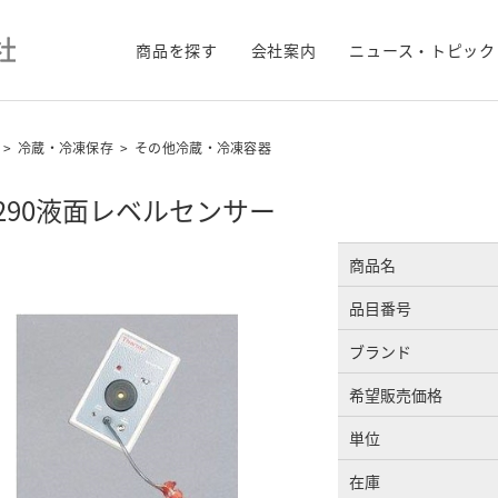
商品を探す
会社案内
ニュース・トピック
>
冷蔵・冷凍保存
>
その他冷蔵・冷凍容器
-290液面レベルセンサー
商品名
品目番号
ブランド
希望販売価格
単位
在庫