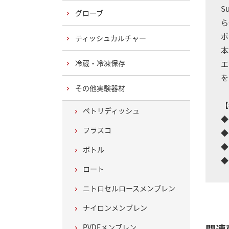
Su
グローブ
ら
ポ
ティッシュカルチャー
本
冷蔵・冷凍保存
エ
を
その他実験器材
【
ペトリディッシュ
◆
フラスコ
◆
◆
ボトル
◆
ロート
ニトロセルロースメンブレン
ナイロンメンブレン
PVDFメンブレン