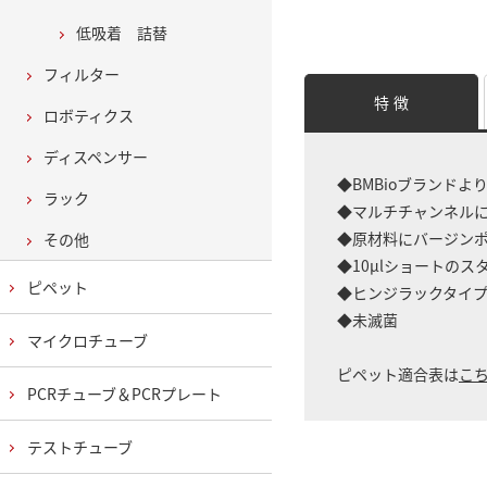
低吸着 詰替
フィルター
特 徴
ロボティクス
ディスペンサー
◆BMBioブランド
ラック
◆マルチチャンネル
◆原材料にバージン
その他
◆10μlショートの
ピペット
◆ヒンジラックタイ
◆未滅菌
マイクロチューブ
ピペット適合表は
こ
PCRチューブ＆PCRプレート
テストチューブ