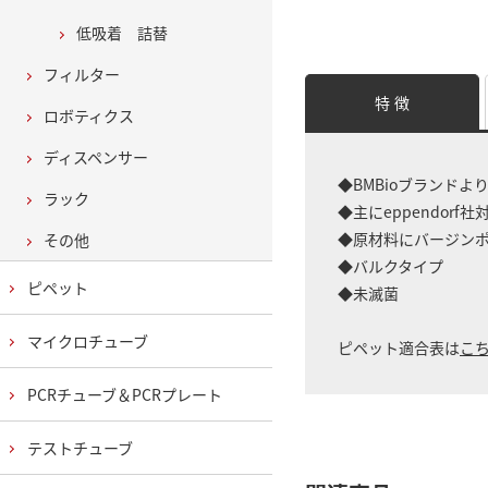
低吸着 詰替
フィルター
特 徴
ロボティクス
ディスペンサー
◆BMBioブランド
ラック
◆主にeppendorf
◆原材料にバージン
その他
◆バルクタイプ
ピペット
◆未滅菌
マイクロチューブ
ピペット適合表は
こ
PCRチューブ＆PCRプレート
テストチューブ