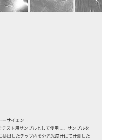
シャーサイエン
ion Mix” をテスト用サンプルとして使用し、サンプルを
全に排出したチップ内を分光光度計にて計測した