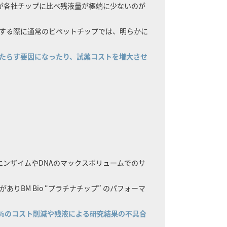
” が各社チップに比べ残液量が極端に少ないのが
する際に通常のピペットチップでは、明らかに
合をもたらす要因になったり、試薬コストを増大させ
 はエンザイムやDNAのマックスボリュームでのサ
BM Bio “プラチナチップ” のパフォーマ
?15％のコスト削減や残液による研究結果の不具合