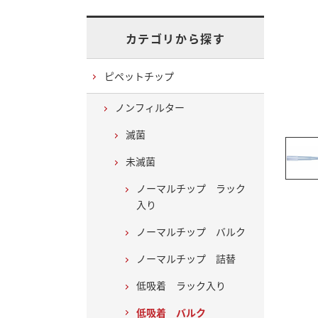
カテゴリから探す
ピペットチップ
ノンフィルター
滅菌
未滅菌
ノーマルチップ ラック
入り
ノーマルチップ バルク
ノーマルチップ 詰替
低吸着 ラック入り
低吸着 バルク