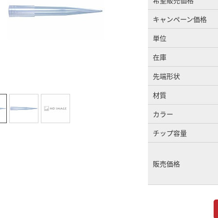
希望販売価格
キャンペーン価格
単位
在庫
先端形状
材質
カラー
チップ容量
販売価格