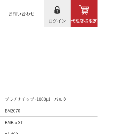
お問い合わせ
ログイン
代理店様限定
プラチナチップ -1000μl バルク
BM2070
BMBio ST