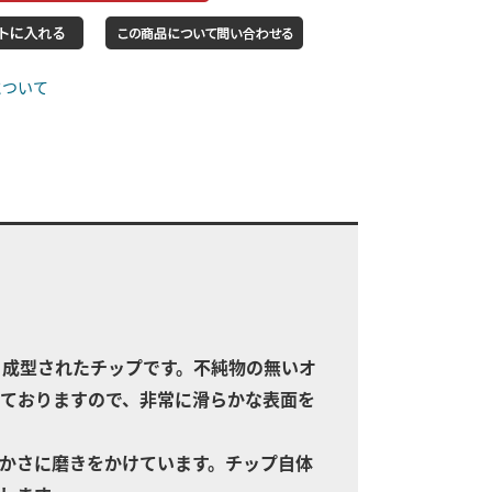
について
、成型されたチップです。不純物の無いオ
ておりますので、非常に滑らかな表面を
かさに磨きをかけています。チップ自体