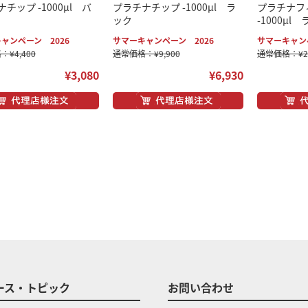
チップ -1000μl バ
プラチナチップ -1000μl ラ
プラチナフ
ック
-1000μl
ャンペーン 2026
サマーキャンペーン 2026
サマーキャンペ
¥4,400
通常価格：¥9,900
通常価格：¥21
¥3,080
¥6,930
ース・トピック
お問い合わせ