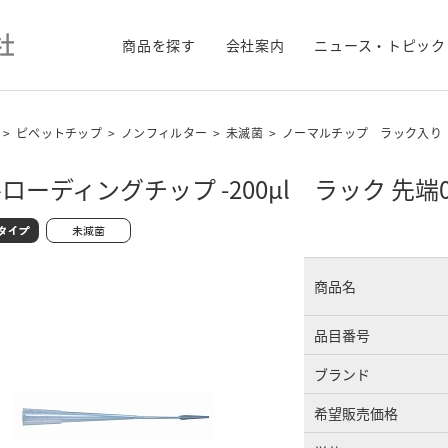
商品を探す
会社案内
ニュース・トピック
>
ピペットチップ
>
ノンフィルター
>
未滅菌
>
ノーマルチップ ラック入り
ローディングチップ -200μl ラック 先端0
商品名
品目番号
ブランド
希望販売価格