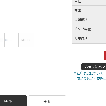
単位
在庫
先端形状
チップ容量
販売価格
※在庫表記について
※商品の返品・交換
特 徴
仕 様