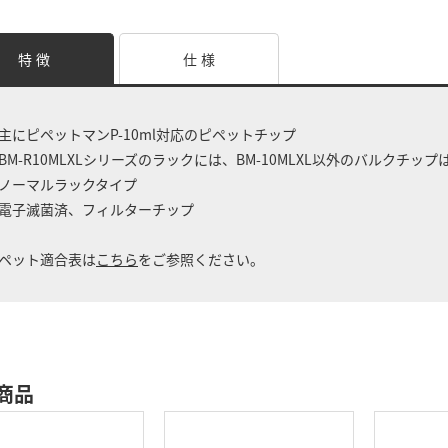
特 徴
仕 様
主にピペットマンP-10ml対応のピペットチップ
BM-R10MLXLシリーズのラックには、BM-10MLXL以外のバルクチッ
ノーマルラックタイプ
電子滅菌済、フィルターチップ
ペット適合表は
こちら
をご参照ください。
商品