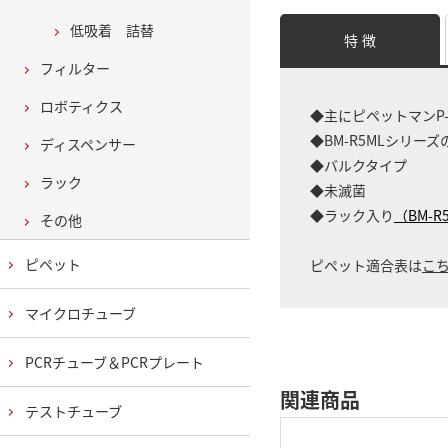
低吸着 詰替
特 徴
フィルター
ロボティクス
◆主にピペットマンP-
◆BM-R5MLシリ
ディスペンサー
◆バルクタイプ
ラック
◆未滅菌
◆ラック入り
（BM-R
その他
ピペット
ピペット適合表は
こ
マイクロチューブ
PCRチューブ＆PCRプレート
関連商品
テストチューブ