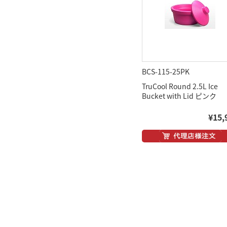
BCS-115-25PK
TruCool Round 2.5L Ice
Bucket with Lid ピンク
¥15,