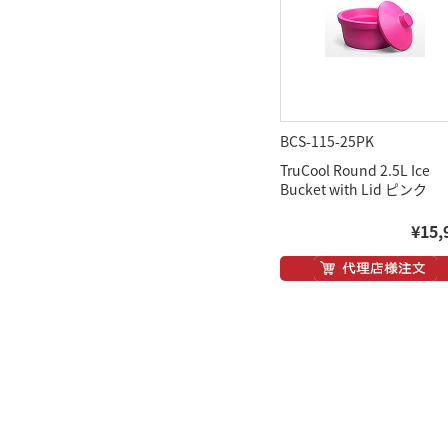
BCS-115-25PK
TruCool Round 2.5L Ice
Bucket with Lid ピンク
¥15,