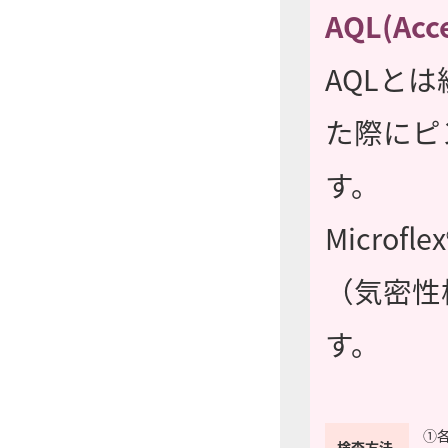
AQL(Acc
AQLと
た際にピ
す。
Microflex
（気密性
す。
①各
検査方法