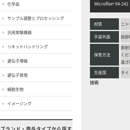
Microflex
94-242
化学品
®
サンプル調整とプロセッシング
材質
ニト
汎用実験機器
手袋外面
指部
リキッドハンドリング
直射
保管方法
くだ
遺伝子増幅
遠ざ
生産国
タイ
遺伝子発現
技術
細胞生物
イメージング
ブランド・商品タイプから探す