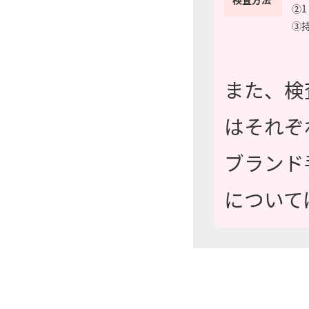
②1
③持
また、検
はそれぞれ2
ブランド
について